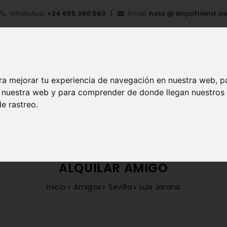
WhatsApp:
+34 655 360 560
Email:
hola @ alquifriend .c
ra mejorar tu experiencia de navegación en nuestra web, p
en nuestra web y para comprender de donde llegan nuestros
e rastreo.
IO
¿QUÉ ES ALQUIFRIEND?
MI CUENTA
REGIS
ALQUILAR AMIGO
Inicio
Amigos
Sevilla
Luis Jarana