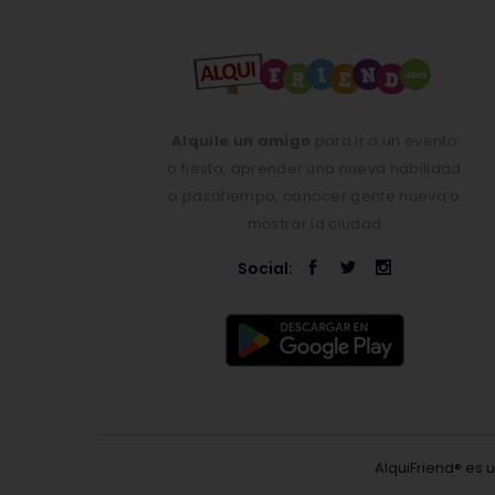
Alquile un amigo
para ir a un evento
o fiesta, aprender una nueva habilidad
o pasatiempo, conocer gente nueva o
mostrar la ciudad
Social:
AlquiFriend® es 