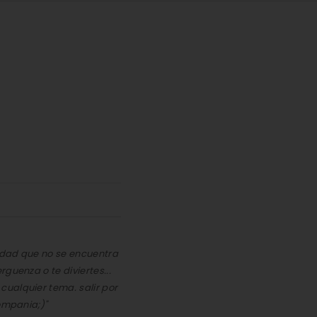
idad que no se encuentra
guenza o te diviertes...
ualquier tema. salir por
ompania;)"