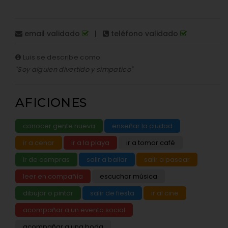
email validado
|
teléfono validado
Luis se describe como:
"Soy alguien divertido y simpatico"
AFICIONES
conocer gente nueva
enseñar la ciudad
ir a cenar
ir a la playa
ir a tomar café
ir de compras
salir a bailar
salir a pasear
leer en compañía
escuchar música
dibujar o pintar
salir de fiesta
ir al cine
acompañar a un evento social
acompañar a una boda