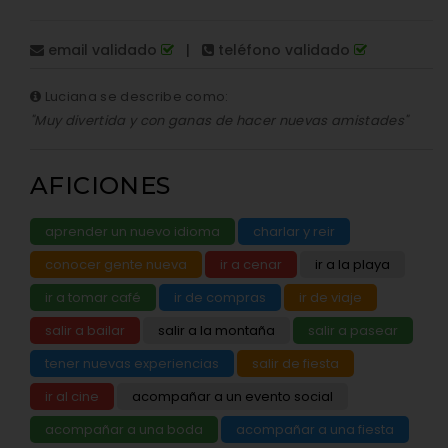
email validado
|
teléfono validado
Luciana se describe como:
"Muy divertida y con ganas de hacer nuevas amistades"
AFICIONES
aprender un nuevo idioma
charlar y reir
conocer gente nueva
ir a cenar
ir a la playa
ir a tomar café
ir de compras
ir de viaje
salir a bailar
salir a la montaña
salir a pasear
tener nuevas experiencias
salir de fiesta
ir al cine
acompañar a un evento social
acompañar a una boda
acompañar a una fiesta