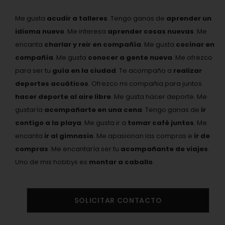
Me gusta
acudir a talleres
. Tengo ganas de
aprender un
idioma nuevo
. Me interesa
aprender cosas nuevas
. Me
encanta
charlar y reir en compañía
. Me gusta
cocinar en
compañía
. Me gusta
conocer a gente nueva
. Me ofrezco
para ser tu
guía en la ciudad
. Te acompaño a
realizar
deportes acuáticos
. Ofrezco mi compañia para juntos
hacer deporte al aire libre
. Me gusta hacer deporte. Me
gustaría
acompañarte en una cena
. Tengo ganas de
ir
contigo a la playa
. Me gusta ir a
tomar café juntos
. Me
encanta
ir al gimnasio
. Me apasionan las compras e
ir de
compras
. Me encantaría ser tu
acompañante de viajes
.
Uno de mis hobbys es
montar a caballo
.
SOLICITAR CONTACTO