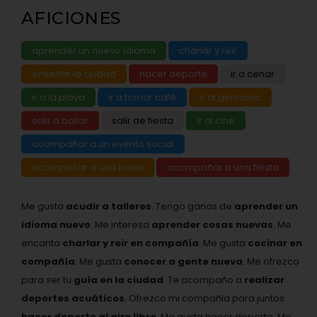
AFICIONES
aprender un nuevo idioma
charlar y reir
enseñar la ciudad
hacer deporte
ir a cenar
ir a la playa
ir a tomar café
ir al gimnasio
salir a bailar
salir de fiesta
ir al cine
acompañar a un evento social
acompañar a una boda
acompañar a una fiesta
Me gusta
acudir a talleres
. Tengo ganas de
aprender un
idioma nuevo
. Me interesa
aprender cosas nuevas
. Me
encanta
charlar y reir en compañía
. Me gusta
cocinar en
compañía
. Me gusta
conocer a gente nueva
. Me ofrezco
para ser tu
guía en la ciudad
. Te acompaño a
realizar
deportes acuáticos
. Ofrezco mi compañia para juntos
hacer deporte al aire libre
. Me gusta hacer deporte. Me