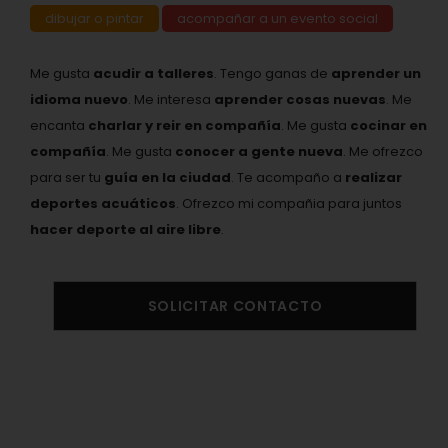
dibujar o pintar
acompañar a un evento social
Me gusta
acudir a talleres
. Tengo ganas de
aprender un
idioma nuevo
. Me interesa
aprender cosas nuevas
. Me
encanta
charlar y reir en compañía
. Me gusta
cocinar en
compañía
. Me gusta
conocer a gente nueva
. Me ofrezco
para ser tu
guía en la ciudad
. Te acompaño a
realizar
deportes acuáticos
. Ofrezco mi compañia para juntos
hacer deporte al aire libre
.
SOLICITAR CONTACTO