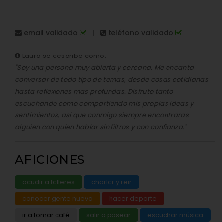
email validado
|
teléfono validado
Laura se describe como:
"Soy una persona muy abierta y cercana. Me encanta
conversar de todo tipo de temas, desde cosas cotidianas
hasta reflexiones mas profundas. Disfruto tanto
escuchando como compartiendo mis propias ideas y
sentimientos, asi que conmigo siempre encontraras
alguien con quien hablar sin filtros y con confianza."
AFICIONES
acudir a talleres
charlar y reir
conocer gente nueva
hacer deporte
ir a tomar café
salir a pasear
escuchar música