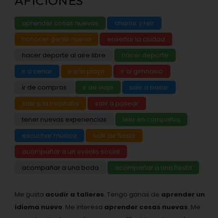
AFICIONES
aprender cosas nuevas
charlar y reir
conocer gente nueva
enseñar la ciudad
hacer deporte al aire libre
hacer deporte
ir a cenar
ir a la playa
ir al gimnasio
ir de compras
ir de viaje
salir a bailar
salir a la montaña
salir a pasear
tener nuevas experiencias
leer en compañía
escuchar música
salir de fiesta
acompañar a un evento social
acompañar a una boda
acompañar a una fiesta
Me gusta
acudir a talleres
. Tengo ganas de
aprender un
idioma nuevo
. Me interesa
aprender cosas nuevas
. Me