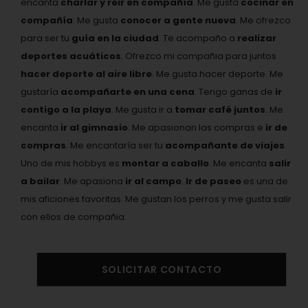
encanta
charlar y reir en compañía
. Me gusta
cocinar en
compañía
. Me gusta
conocer a gente nueva
. Me ofrezco
para ser tu
guía en la ciudad
. Te acompaño a
realizar
deportes acuáticos
. Ofrezco mi compañia para juntos
hacer deporte al aire libre
. Me gusta hacer deporte. Me
gustaría
acompañarte en una cena
. Tengo ganas de
ir
contigo a la playa
. Me gusta ir a
tomar café juntos
. Me
encanta
ir al gimnasio
. Me apasionan las compras e
ir de
compras
. Me encantaría ser tu
acompañante de viajes
.
Uno de mis hobbys es
montar a caballo
. Me encanta
salir
a bailar
. Me apasiona
ir al campo
.
Ir de paseo
es una de
mis aficiones favoritas. Me gustan los perros y me gusta salir
con ellos de compañia.
SOLICITAR CONTACTO