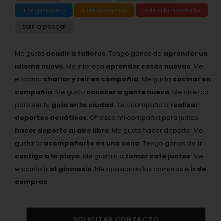
ir al gimnasio
ir de compras
salir a la montaña
salir a pasear
Me gusta
acudir a talleres
. Tengo ganas de
aprender un
idioma nuevo
. Me interesa
aprender cosas nuevas
. Me
encanta
charlar y reir en compañía
. Me gusta
cocinar en
compañía
. Me gusta
conocer a gente nueva
. Me ofrezco
para ser tu
guía en la ciudad
. Te acompaño a
realizar
deportes acuáticos
. Ofrezco mi compañia para juntos
hacer deporte al aire libre
. Me gusta hacer deporte. Me
gustaría
acompañarte en una cena
. Tengo ganas de
ir
contigo a la playa
. Me gusta ir a
tomar café juntos
. Me
encanta
ir al gimnasio
. Me apasionan las compras e
ir de
compras
.
SOLICITAR CONTACTO