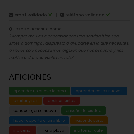
email validado
|
teléfono validado
Jose se describe como:
"Siempre me vas a encontrar con una sonrisa bien sea
lunes o domingo , dispuesto a ayudarte en lo que necesites,
a veces solo necesitamos alguien que nos escuche y nos
motive a dar una vuelta un rato"
AFICIONES
aprender un nuevo idioma
aprender cosas nuevas
charlar y reir
cocinar juntos
conocer gente nueva
enseñar la ciudad
hacer deporte al aire libre
hacer deporte
ir a cenar
ir a la playa
ir a tomar café