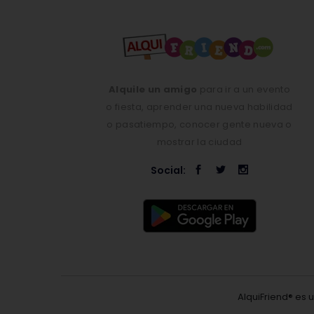
Alquile un amigo
para ir a un evento
o fiesta, aprender una nueva habilidad
o pasatiempo, conocer gente nueva o
mostrar la ciudad
Social:
AlquiFriend® es 