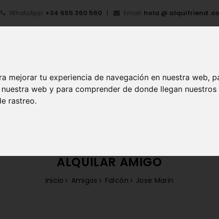
WhatsApp:
+34 655 360 560
Email:
hola @ alquifriend .c
ra mejorar tu experiencia de navegación en nuestra web, p
en nuestra web y para comprender de donde llegan nuestros
e rastreo.
IO
¿QUÉ ES ALQUIFRIEND?
MI CUENTA
REGIS
ALQUILAR AMIGO
Inicio
Amigos
Falcón
Jose Marin