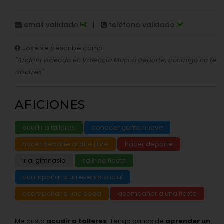
email validado
|
teléfono validado
Jose se describe como:
"Andalu viviendo en Valencia Mucho deporte, conmigo no te
aburres"
AFICIONES
acudir a talleres
conocer gente nueva
hacer deporte al aire libre
hacer deporte
ir al gimnasio
salir de fiesta
acompañar a un evento social
acompañar a una boda
acompañar a una fiesta
Me gusta
acudir a talleres
. Tengo ganas de
aprender un