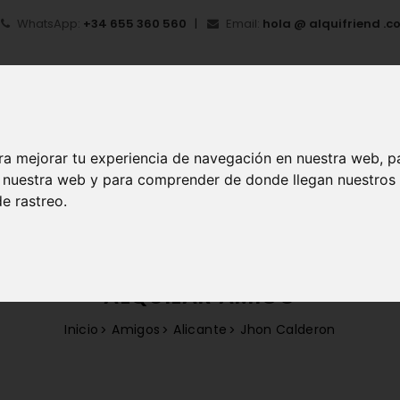
WhatsApp:
+34 655 360 560
Email:
hola @ alquifriend .c
ra mejorar tu experiencia de navegación en nuestra web, p
en nuestra web y para comprender de donde llegan nuestros
IO
¿QUÉ ES ALQUIFRIEND?
MI CUENTA
REGIS
e rastreo.
ALQUILAR AMIGO
Inicio
Amigos
Alicante
Jhon Calderon