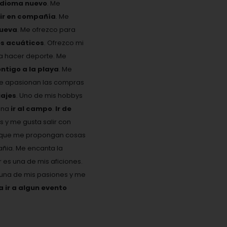
idioma nuevo
. Me
eir en compañía
. Me
nueva
. Me ofrezco para
es acuáticos
. Ofrezco mi
ta hacer deporte. Me
ontigo a la playa
. Me
Me apasionan las compras
ajes
. Uno de mis hobbys
ona
ir al campo
.
Ir de
s y me gusta salir con
 y que me propongan cosas
añia. Me encanta la
es una de mis aficiones.
s una de mis pasiones y me
ir a algun evento