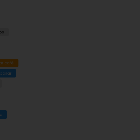
os
ar café
 bailar
da