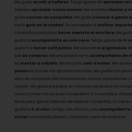
Me gusta
acudir a talleres
. Tengo ganas de
aprender un 
interesa
aprender cosas nuevas
. Me encanta
charlar y r
gusta
cocinar en compañía
. Me gusta
conocer a gente 
ser tu
guía en la ciudad
. Te acompaño a
realizar deport
compañia para juntos
hacer deporte al aire libre
. Me gus
gustaría
acompañarte en una cena
. Tengo ganas de
ir c
gusta ir a
tomar café juntos
. Me encanta
ir al gimnasio
. 
e
ir de compras
. Me encantaría ser tu
acompañante de vi
es
montar a caballo
. Me encanta
salir a bailar
. Me apasi
paseo
es una de mis aficiones favoritas. Me gustan los perro
ellos de compañia. Me interesa tener nuevas experiencias
nuevas. Me gusta participar en sesiones de lectura en comp
música y más con un buen compañero o compañera. Dibujar 
Me lo paso genial saliendo de fiesta en compañía. El cine e
gustaría
ir al cine
contigo. Me ofrezco para
acompañarte a 
social
como boda, bautizo, comunión, cena de empresa, ...