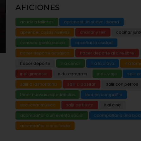
AFICIONES
acudir a talleres
aprender un nuevo idioma
aprender cosas nuevas
charlar y reir
cocinar junt
conocer gente nueva
enseñar la ciudad
hacer deporte acuático
hacer deporte al aire libre
hacer deporte
ir a cenar
ir a la playa
ir a tom
ir al gimnasio
ir de compras
ir de viaje
salir a
salir a la montaña
salir a pasear
salir con perros
tener nuevas experiencias
leer en compañía
escuchar música
salir de fiesta
ir al cine
acompañar a un evento social
acompañar a una bo
acompañar a una fiesta