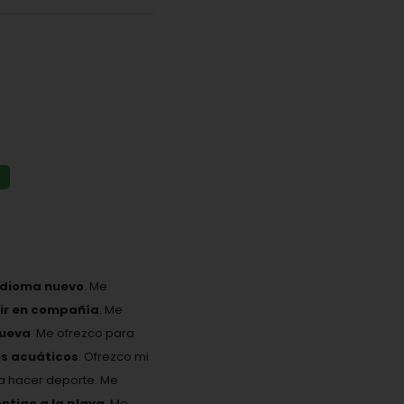
idioma nuevo
. Me
eir en compañía
. Me
nueva
. Me ofrezco para
es acuáticos
. Ofrezco mi
ta hacer deporte. Me
ontigo a la playa
. Me