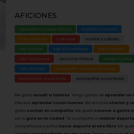
AFICIONES
aprender un nuevo idioma
enseñar la ciudad
ir de compras
ir de viaje
montar a caballo
salir a bailar
salir a la montaña
salir a pasear
salir con perros
escuchar música
dibujar o pintar
salir de fiesta
acompañar a un evento social
acompañar a una boda
acompañar a una fiesta
Me gusta
acudir a talleres
. Tengo ganas de
aprender un 
interesa
aprender cosas nuevas
. Me encanta
charlar y r
gusta
cocinar en compañía
. Me gusta
conocer a gente 
ser tu
guía en la ciudad
. Te acompaño a
realizar deport
compañia para juntos
hacer deporte al aire libre
. Me gus
gustaría
acompañarte en una cena
. Tengo ganas de
ir c