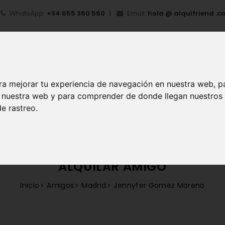
WhatsApp:
+34 655 360 560
Email:
hola @ alquifriend .c
ra mejorar tu experiencia de navegación en nuestra web, p
en nuestra web y para comprender de donde llegan nuestros
IO
¿QUÉ ES ALQUIFRIEND?
MI CUENTA
REGIS
e rastreo.
ALQUILAR AMIGO
Inicio
Amigos
Madrid
Jennyfer Gomez Moreno