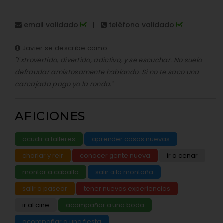
email validado
|
teléfono validado
Javier se describe como:
"Extrovertido, divertido, adictivo, y se escuchar. No suelo
defraudar amistosamente hablando. Si no te saco una
carcajada pago yo la ronda."
AFICIONES
acudir a talleres
aprender cosas nuevas
charlar y reir
conocer gente nueva
ir a cenar
montar a caballo
salir a la montaña
salir a pasear
tener nuevas experiencias
ir al cine
acompañar a una boda
acompañar a una fiesta