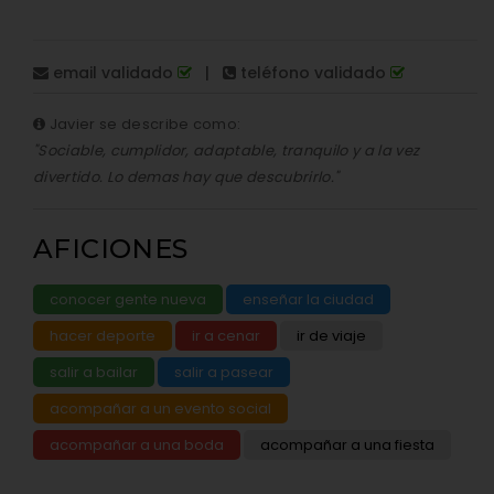
email validado
|
teléfono validado
Javier se describe como:
"Sociable, cumplidor, adaptable, tranquilo y a la vez
divertido. Lo demas hay que descubrirlo."
AFICIONES
conocer gente nueva
enseñar la ciudad
hacer deporte
ir a cenar
ir de viaje
salir a bailar
salir a pasear
acompañar a un evento social
acompañar a una boda
acompañar a una fiesta