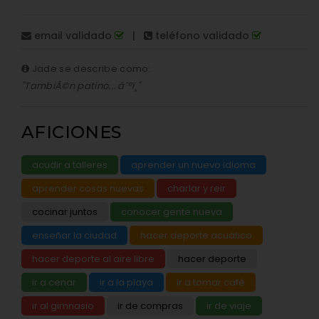
email validado
|
teléfono validado
Jade se describe como:
"TambiÃ©n patino... â˜ºï¸"
AFICIONES
acudir a talleres
aprender un nuevo idioma
aprender cosas nuevas
charlar y reir
cocinar juntos
conocer gente nueva
enseñar la ciudad
hacer deporte acuático
hacer deporte al aire libre
hacer deporte
ir a cenar
ir a la playa
ir a tomar café
ir al gimnasio
ir de compras
ir de viaje