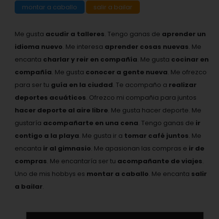
montar a caballo
salir a bailar
Me gusta
acudir a talleres
. Tengo ganas de
aprender un
idioma nuevo
. Me interesa
aprender cosas nuevas
. Me
encanta
charlar y reir en compañía
. Me gusta
cocinar en
compañía
. Me gusta
conocer a gente nueva
. Me ofrezco
para ser tu
guía en la ciudad
. Te acompaño a
realizar
deportes acuáticos
. Ofrezco mi compañia para juntos
hacer deporte al aire libre
. Me gusta hacer deporte. Me
gustaría
acompañarte en una cena
. Tengo ganas de
ir
contigo a la playa
. Me gusta ir a
tomar café juntos
. Me
encanta
ir al gimnasio
. Me apasionan las compras e
ir de
compras
. Me encantaría ser tu
acompañante de viajes
.
Uno de mis hobbys es
montar a caballo
. Me encanta
salir
a bailar
.