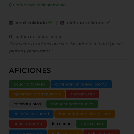
Perfil activo recientemente
email validado
|
teléfono validado
Jack se describe como:
"Soy como tu quieres que sea. Me adapto a todo tipo de
planes y propuestas."
AFICIONES
acudir a talleres
aprender un nuevo idioma
aprender cosas nuevas
charlar y reir
cocinar juntos
conocer gente nueva
enseñar la ciudad
hacer deporte al aire libre
hacer deporte
ir a cenar
ir a la playa
ir a tomar café
ir al gimnasio
ir de compras