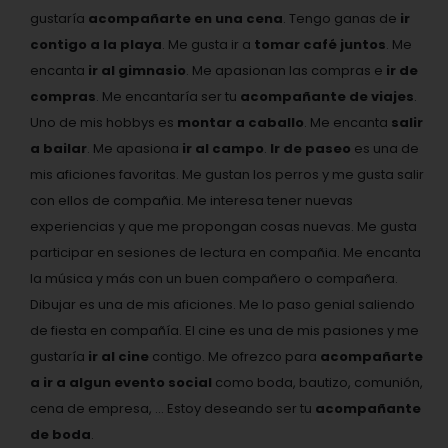
gustaría
acompañarte en una cena
. Tengo ganas de
ir
contigo a la playa
. Me gusta ir a
tomar café juntos
. Me
encanta
ir al gimnasio
. Me apasionan las compras e
ir de
compras
. Me encantaría ser tu
acompañante de viajes
.
Uno de mis hobbys es
montar a caballo
. Me encanta
salir
a bailar
. Me apasiona
ir al campo
.
Ir de paseo
es una de
mis aficiones favoritas. Me gustan los perros y me gusta salir
con ellos de compañia. Me interesa tener nuevas
experiencias y que me propongan cosas nuevas. Me gusta
participar en sesiones de lectura en compañia. Me encanta
la música y más con un buen compañero o compañera.
Dibujar es una de mis aficiones. Me lo paso genial saliendo
de fiesta en compañía. El cine es una de mis pasiones y me
gustaría
ir al cine
contigo. Me ofrezco para
acompañarte
a ir a algun evento social
como boda, bautizo, comunión,
cena de empresa, ... Estoy deseando ser tu
acompañante
de boda
.