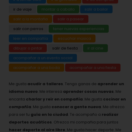
ir de viaje
montar a caballo
salir a bailar
salir a la montaña
salir a pasear
salir con perros
tener nuevas experiencias
leer en compañía
escuchar música
dibujar o pintar
salir de fiesta
ir al cine
acompañar a un evento social
acompañar a una boda
acompañar a una fiesta
Me gusta
acudir a talleres
. Tengo ganas de
aprender un
idioma nuevo
. Me interesa
aprender cosas nuevas
. Me
encanta
charlar y reir en compañía
. Me gusta
cocinar en
compañía
. Me gusta
conocer a gente nueva
. Me ofrezco
para ser tu
guía en la ciudad
. Te acompaño a
realizar
deportes acuáticos
. Ofrezco mi compañia para juntos
hacer deporte al aire libre
. Me gusta hacer deporte. Me