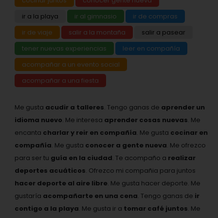
cocinar juntos
conocer gente nueva
ir a la playa
ir al gimnasio
ir de compras
ir de viaje
salir a la montaña
salir a pasear
tener nuevas experiencias
leer en compañía
acompañar a un evento social
acompañar a una fiesta
Me gusta
acudir a talleres
. Tengo ganas de
aprender un
idioma nuevo
. Me interesa
aprender cosas nuevas
. Me
encanta
charlar y reir en compañía
. Me gusta
cocinar en
compañía
. Me gusta
conocer a gente nueva
. Me ofrezco
para ser tu
guía en la ciudad
. Te acompaño a
realizar
deportes acuáticos
. Ofrezco mi compañia para juntos
hacer deporte al aire libre
. Me gusta hacer deporte. Me
gustaría
acompañarte en una cena
. Tengo ganas de
ir
contigo a la playa
. Me gusta ir a
tomar café juntos
. Me