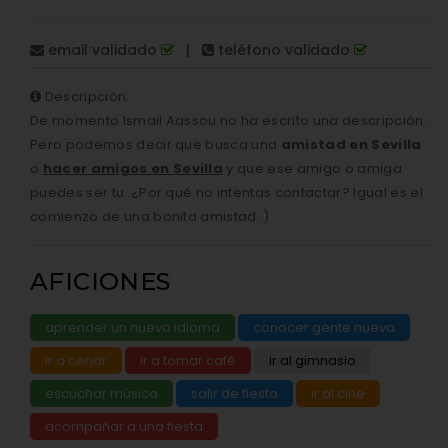
email validado
|
teléfono validado
Descripción:
De momento Ismail Aassou no ha escrito una descripción.
Pero podemos decir que busca una
amistad en Sevilla
o
hacer amigos en Sevilla
y que ese amigo o amiga
puedes ser tu. ¿Por qué no intentas contactar? Igual es el
comienzo de una bonita amistad :)
AFICIONES
aprender un nuevo idioma
conocer gente nueva
ir a cenar
ir a tomar café
ir al gimnasio
escuchar música
salir de fiesta
ir al cine
acompañar a una fiesta