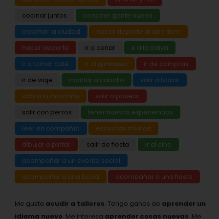
cocinar juntos
conocer gente nueva
enseñar la ciudad
hacer deporte al aire libre
hacer deporte
ir a cenar
ir a la playa
ir a tomar café
ir al gimnasio
ir de compras
ir de viaje
montar a caballo
salir a bailar
salir a la montaña
salir a pasear
salir con perros
tener nuevas experiencias
leer en compañía
escuchar música
dibujar o pintar
salir de fiesta
ir al cine
acompañar a un evento social
acompañar a una boda
acompañar a una fiesta
Me gusta
acudir a talleres
. Tengo ganas de
aprender un
idioma nuevo
. Me interesa
aprender cosas nuevas
. Me