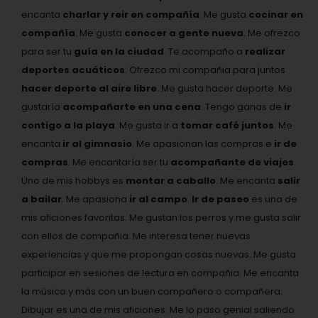
encanta
charlar y reir en compañía
. Me gusta
cocinar en
compañía
. Me gusta
conocer a gente nueva
. Me ofrezco
para ser tu
guía en la ciudad
. Te acompaño a
realizar
deportes acuáticos
. Ofrezco mi compañia para juntos
hacer deporte al aire libre
. Me gusta hacer deporte. Me
gustaría
acompañarte en una cena
. Tengo ganas de
ir
contigo a la playa
. Me gusta ir a
tomar café juntos
. Me
encanta
ir al gimnasio
. Me apasionan las compras e
ir de
compras
. Me encantaría ser tu
acompañante de viajes
.
Uno de mis hobbys es
montar a caballo
. Me encanta
salir
a bailar
. Me apasiona
ir al campo
.
Ir de paseo
es una de
mis aficiones favoritas. Me gustan los perros y me gusta salir
con ellos de compañia. Me interesa tener nuevas
experiencias y que me propongan cosas nuevas. Me gusta
participar en sesiones de lectura en compañia. Me encanta
la música y más con un buen compañero o compañera.
Dibujar es una de mis aficiones. Me lo paso genial saliendo