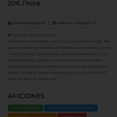
20€ / hora
email validado
|
teléfono validado
Isabel se describe como:
"Hola!! Me llamo Isabel y estoy aquí para ser tu amiga. Me
gusta realizar actividades al aire libre como pasear por la
ciudad (León), ir de compras, visitar monumentos, hacer
skateboarding y asistir a eventos/conciertos. Aunque
también podemos solamente comunicarnos de manera
online y chatear o jugar videojuegos, si así lo prefirieses.
Siéntete libre de escribirme."
AFICIONES
acudir a talleres
aprender un nuevo idioma
aprender cosas nuevas
charlar y reir