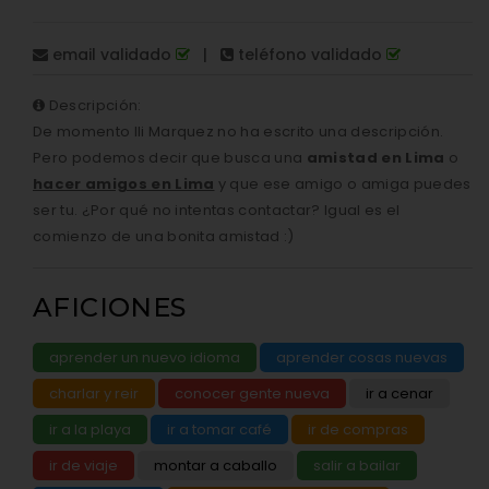
email validado
|
teléfono validado
Descripción:
De momento Ili Marquez no ha escrito una descripción.
Pero podemos decir que busca una
amistad en Lima
o
hacer amigos en Lima
y que ese amigo o amiga puedes
ser tu. ¿Por qué no intentas contactar? Igual es el
comienzo de una bonita amistad :)
AFICIONES
aprender un nuevo idioma
aprender cosas nuevas
charlar y reir
conocer gente nueva
ir a cenar
ir a la playa
ir a tomar café
ir de compras
ir de viaje
montar a caballo
salir a bailar