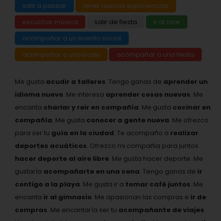
salir a pasear
tener nuevas experiencias
escuchar música
salir de fiesta
ir al cine
acompañar a un evento social
acompañar a una boda
acompañar a una fiesta
Me gusta
acudir a talleres
. Tengo ganas de
aprender un
idioma nuevo
. Me interesa
aprender cosas nuevas
. Me
encanta
charlar y reir en compañía
. Me gusta
cocinar en
compañía
. Me gusta
conocer a gente nueva
. Me ofrezco
para ser tu
guía en la ciudad
. Te acompaño a
realizar
deportes acuáticos
. Ofrezco mi compañia para juntos
hacer deporte al aire libre
. Me gusta hacer deporte. Me
gustaría
acompañarte en una cena
. Tengo ganas de
ir
contigo a la playa
. Me gusta ir a
tomar café juntos
. Me
encanta
ir al gimnasio
. Me apasionan las compras e
ir de
compras
. Me encantaría ser tu
acompañante de viajes
.