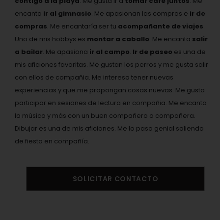
contigo a la playa
. Me gusta ir a
tomar café juntos
. Me
encanta
ir al gimnasio
. Me apasionan las compras e
ir de
compras
. Me encantaría ser tu
acompañante de viajes
.
Uno de mis hobbys es
montar a caballo
. Me encanta
salir
a bailar
. Me apasiona
ir al campo
.
Ir de paseo
es una de
mis aficiones favoritas. Me gustan los perros y me gusta salir
con ellos de compañia. Me interesa tener nuevas
experiencias y que me propongan cosas nuevas. Me gusta
participar en sesiones de lectura en compañia. Me encanta
la música y más con un buen compañero o compañera.
Dibujar es una de mis aficiones. Me lo paso genial saliendo
de fiesta en compañía.
SOLICITAR CONTACTO