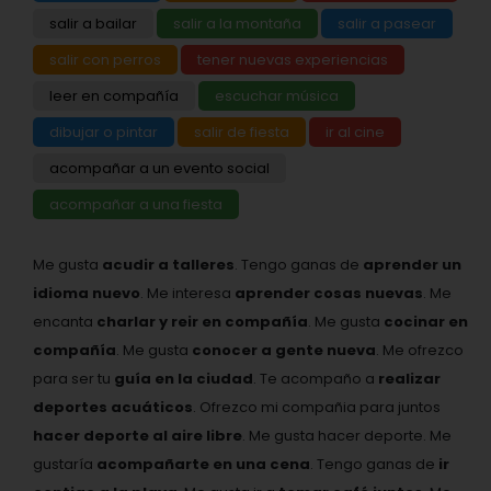
salir a bailar
salir a la montaña
salir a pasear
salir con perros
tener nuevas experiencias
leer en compañía
escuchar música
dibujar o pintar
salir de fiesta
ir al cine
acompañar a un evento social
acompañar a una fiesta
Me gusta
acudir a talleres
. Tengo ganas de
aprender un
idioma nuevo
. Me interesa
aprender cosas nuevas
. Me
encanta
charlar y reir en compañía
. Me gusta
cocinar en
compañía
. Me gusta
conocer a gente nueva
. Me ofrezco
para ser tu
guía en la ciudad
. Te acompaño a
realizar
deportes acuáticos
. Ofrezco mi compañia para juntos
hacer deporte al aire libre
. Me gusta hacer deporte. Me
gustaría
acompañarte en una cena
. Tengo ganas de
ir