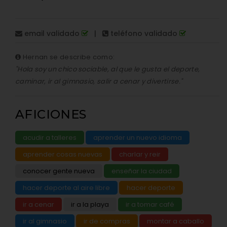
email validado
|
teléfono validado
Hernan se describe como:
"Hola soy un chico sociable, al que le gusta el deporte,
caminar, ir al gimnasio, salir a cenar y divertirse."
AFICIONES
acudir a talleres
aprender un nuevo idioma
aprender cosas nuevas
charlar y reir
conocer gente nueva
enseñar la ciudad
hacer deporte al aire libre
hacer deporte
ir a cenar
ir a la playa
ir a tomar café
ir al gimnasio
ir de compras
montar a caballo