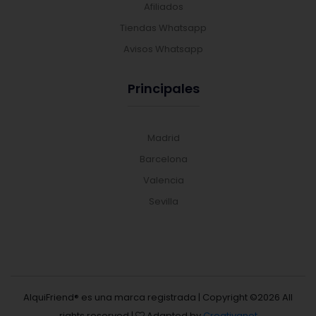
Afiliados
Tiendas Whatsapp
Avisos Whatsapp
Principales
Madrid
Barcelona
Valencia
Sevilla
AlquiFriend® es una marca registrada | Copyright ©
2026 All
rights reserved |
Adapted by
Creativanet