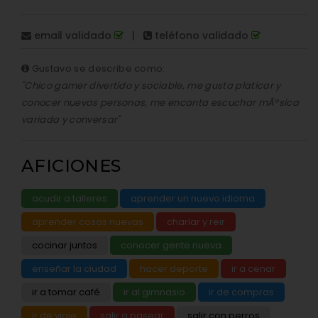
email validado
|
teléfono validado
Gustavo se describe como:
"Chico gamer divertido y sociable, me gusta platicar y
conocer nuevas personas, me encanta escuchar mÃºsica
variada y conversar"
AFICIONES
acudir a talleres
aprender un nuevo idioma
aprender cosas nuevas
charlar y reir
cocinar juntos
conocer gente nueva
enseñar la ciudad
hacer deporte
ir a cenar
ir a tomar café
ir al gimnasio
ir de compras
ir de viaje
salir a pasear
salir con perros