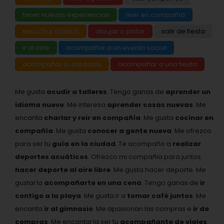
tener nuevas experiencias
leer en compañía
escuchar música
dibujar o pintar
salir de fiesta
ir al cine
acompañar a un evento social
acompañar a una boda
acompañar a una fiesta
Me gusta
acudir a talleres
. Tengo ganas de
aprender un
idioma nuevo
. Me interesa
aprender cosas nuevas
. Me
encanta
charlar y reir en compañía
. Me gusta
cocinar en
compañía
. Me gusta
conocer a gente nueva
. Me ofrezco
para ser tu
guía en la ciudad
. Te acompaño a
realizar
deportes acuáticos
. Ofrezco mi compañia para juntos
hacer deporte al aire libre
. Me gusta hacer deporte. Me
gustaría
acompañarte en una cena
. Tengo ganas de
ir
contigo a la playa
. Me gusta ir a
tomar café juntos
. Me
encanta
ir al gimnasio
. Me apasionan las compras e
ir de
compras
. Me encantaría ser tu
acompañante de viajes
.