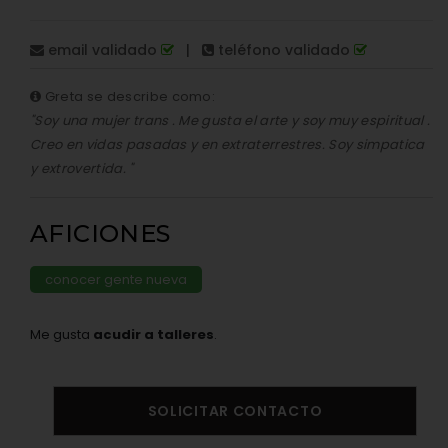
email validado
|
teléfono validado
Greta se describe como:
"Soy una mujer trans . Me gusta el arte y soy muy espiritual .
Creo en vidas pasadas y en extraterrestres. Soy simpatica
y extrovertida. "
AFICIONES
conocer gente nueva
Me gusta
acudir a talleres
.
SOLICITAR CONTACTO