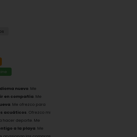
os
 cine
idioma nuevo
. Me
eir en compañía
. Me
nueva
. Me ofrezco para
es acuáticos
. Ofrezco mi
ta hacer deporte. Me
ontigo a la playa
. Me
Me apasionan las compras