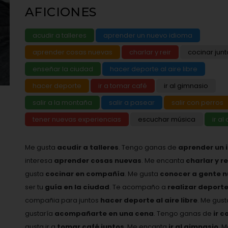
AFICIONES
acudir a talleres
aprender un nuevo idioma
aprender cosas nuevas
charlar y reir
cocinar junt
enseñar la ciudad
hacer deporte al aire libre
hacer deporte
ir a tomar café
ir al gimnasio
salir a la montaña
salir a pasear
salir con perros
tener nuevas experiencias
escuchar música
ir al
Me gusta
acudir a talleres
. Tengo ganas de
aprender un 
interesa
aprender cosas nuevas
. Me encanta
charlar y r
gusta
cocinar en compañía
. Me gusta
conocer a gente 
ser tu
guía en la ciudad
. Te acompaño a
realizar deport
compañia para juntos
hacer deporte al aire libre
. Me gus
gustaría
acompañarte en una cena
. Tengo ganas de
ir c
gusta ir a
tomar café juntos
. Me encanta
ir al gimnasio
. 