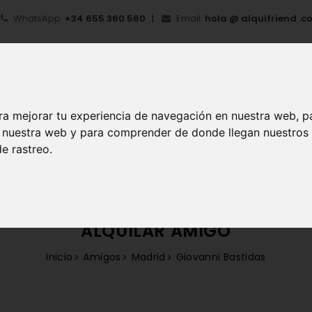
WhatsApp:
+34 655 360 560
Email:
hola @ alquifriend .c
ra mejorar tu experiencia de navegación en nuestra web, p
en nuestra web y para comprender de donde llegan nuestros
e rastreo.
IO
¿QUÉ ES ALQUIFRIEND?
MI CUENTA
REGIS
ALQUILAR AMIGO
Inicio
Amigos
Madrid
Giovanni Bastidas