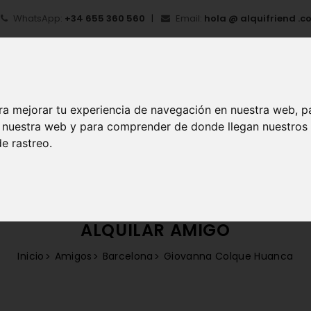
WhatsApp:
+34 655 360 560
Email:
hola @ alquifriend .c
ra mejorar tu experiencia de navegación en nuestra web, p
en nuestra web y para comprender de donde llegan nuestros
e rastreo.
IO
¿QUÉ ES ALQUIFRIEND?
MI CUENTA
REGIS
ALQUILAR AMIGO
Inicio
Amigos
Barcelona
Giovanna Colque Huanca