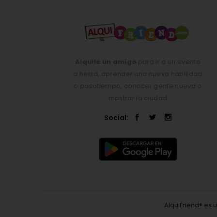
Alquile un amigo
para ir a un evento
o fiesta, aprender una nueva habilidad
o pasatiempo, conocer gente nueva o
mostrar la ciudad
Social:
AlquiFriend® es 