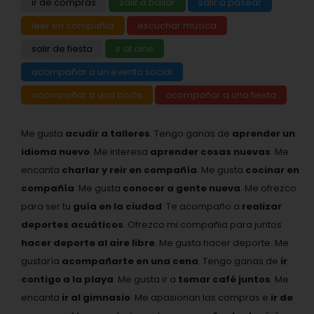
ir de compras
salir a bailar
salir a pasear
leer en compañía
escuchar música
salir de fiesta
ir al cine
acompañar a un evento social
acompañar a una boda
acompañar a una fiesta
Me gusta
acudir a talleres
. Tengo ganas de
aprender un
idioma nuevo
. Me interesa
aprender cosas nuevas
. Me
encanta
charlar y reir en compañía
. Me gusta
cocinar en
compañía
. Me gusta
conocer a gente nueva
. Me ofrezco
para ser tu
guía en la ciudad
. Te acompaño a
realizar
deportes acuáticos
. Ofrezco mi compañia para juntos
hacer deporte al aire libre
. Me gusta hacer deporte. Me
gustaría
acompañarte en una cena
. Tengo ganas de
ir
contigo a la playa
. Me gusta ir a
tomar café juntos
. Me
encanta
ir al gimnasio
. Me apasionan las compras e
ir de