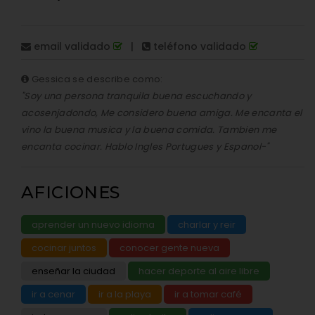
email validado
|
teléfono validado
Gessica se describe como:
"Soy una persona tranquila buena escuchando y
acosenjadondo, Me considero buena amiga. Me encanta el
vino la buena musica y la buena comida. Tambien me
encanta cocinar. Hablo Ingles Portugues y Espanol-"
AFICIONES
aprender un nuevo idioma
charlar y reir
cocinar juntos
conocer gente nueva
enseñar la ciudad
hacer deporte al aire libre
ir a cenar
ir a la playa
ir a tomar café