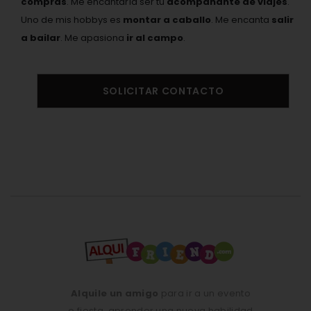
compras
. Me encantaría ser tu
acompañante de viajes
.
Uno de mis hobbys es
montar a caballo
. Me encanta
salir
a bailar
. Me apasiona
ir al campo
.
SOLICITAR CONTACTO
Alquile un amigo
para ir a un evento
o fiesta, aprender una nueva habilidad