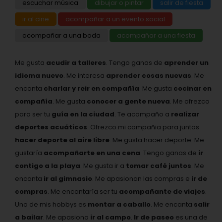
escuchar música
dibujar o pintar
salir de fiesta
ir al cine
acompañar a un evento social
acompañar a una boda
acompañar a una fiesta
Me gusta
acudir a talleres
. Tengo ganas de
aprender un
idioma nuevo
. Me interesa
aprender cosas nuevas
. Me
encanta
charlar y reir en compañía
. Me gusta
cocinar en
compañía
. Me gusta
conocer a gente nueva
. Me ofrezco
para ser tu
guía en la ciudad
. Te acompaño a
realizar
deportes acuáticos
. Ofrezco mi compañia para juntos
hacer deporte al aire libre
. Me gusta hacer deporte. Me
gustaría
acompañarte en una cena
. Tengo ganas de
ir
contigo a la playa
. Me gusta ir a
tomar café juntos
. Me
encanta
ir al gimnasio
. Me apasionan las compras e
ir de
compras
. Me encantaría ser tu
acompañante de viajes
.
Uno de mis hobbys es
montar a caballo
. Me encanta
salir
a bailar
. Me apasiona
ir al campo
.
Ir de paseo
es una de