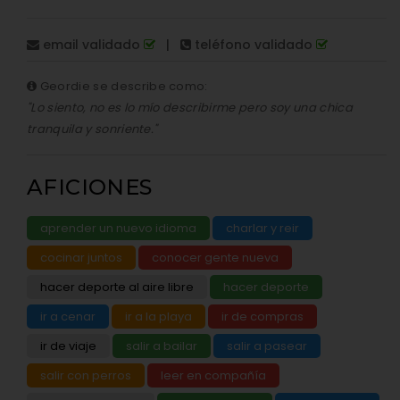
email validado
|
teléfono validado
Geordie se describe como:
"Lo siento, no es lo mío describirme pero soy una chica
tranquila y sonriente."
AFICIONES
aprender un nuevo idioma
charlar y reir
cocinar juntos
conocer gente nueva
hacer deporte al aire libre
hacer deporte
ir a cenar
ir a la playa
ir de compras
ir de viaje
salir a bailar
salir a pasear
salir con perros
leer en compañía