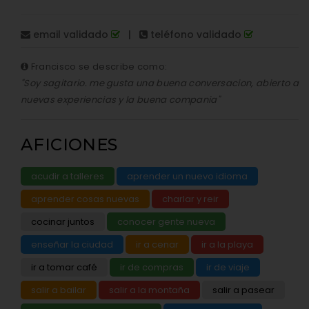
email validado
|
teléfono validado
Francisco se describe como:
"Soy sagitario. me gusta una buena conversacion, abierto a
nuevas experiencias y la buena compania"
AFICIONES
acudir a talleres
aprender un nuevo idioma
aprender cosas nuevas
charlar y reir
cocinar juntos
conocer gente nueva
enseñar la ciudad
ir a cenar
ir a la playa
ir a tomar café
ir de compras
ir de viaje
salir a bailar
salir a la montaña
salir a pasear