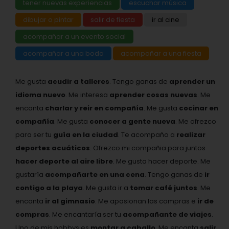
tener nuevas experiencias
escuchar música
dibujar o pintar
salir de fiesta
ir al cine
acompañar a un evento social
acompañar a una boda
acompañar a una fiesta
Me gusta
acudir a talleres
. Tengo ganas de
aprender un
idioma nuevo
. Me interesa
aprender cosas nuevas
. Me
encanta
charlar y reir en compañía
. Me gusta
cocinar en
compañía
. Me gusta
conocer a gente nueva
. Me ofrezco
para ser tu
guía en la ciudad
. Te acompaño a
realizar
deportes acuáticos
. Ofrezco mi compañia para juntos
hacer deporte al aire libre
. Me gusta hacer deporte. Me
gustaría
acompañarte en una cena
. Tengo ganas de
ir
contigo a la playa
. Me gusta ir a
tomar café juntos
. Me
encanta
ir al gimnasio
. Me apasionan las compras e
ir de
compras
. Me encantaría ser tu
acompañante de viajes
.
Uno de mis hobbys es
montar a caballo
. Me encanta
salir