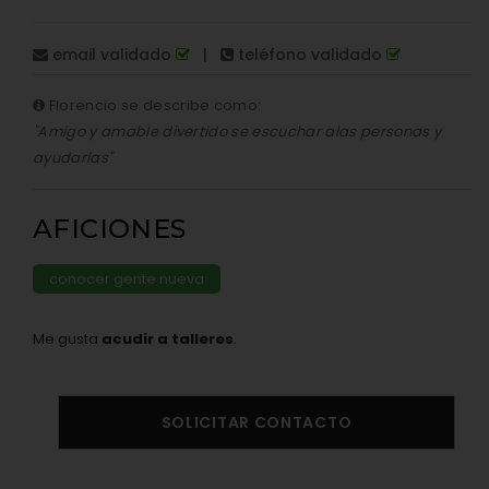
email validado
|
teléfono validado
Florencio se describe como:
"Amigo y amable divertido se escuchar alas personas y
ayudarlas"
AFICIONES
conocer gente nueva
Me gusta
acudir a talleres
.
SOLICITAR CONTACTO