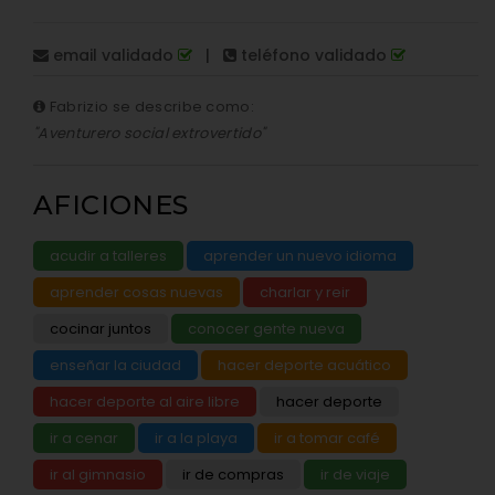
email validado
|
teléfono validado
Fabrizio se describe como:
"Aventurero social extrovertido"
AFICIONES
acudir a talleres
aprender un nuevo idioma
aprender cosas nuevas
charlar y reir
cocinar juntos
conocer gente nueva
enseñar la ciudad
hacer deporte acuático
hacer deporte al aire libre
hacer deporte
ir a cenar
ir a la playa
ir a tomar café
ir al gimnasio
ir de compras
ir de viaje