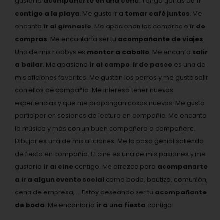
gustaría
acompañarte en una cena
. Tengo ganas de
ir
contigo a la playa
. Me gusta ir a
tomar café juntos
. Me
encanta
ir al gimnasio
. Me apasionan las compras e
ir de
compras
. Me encantaría ser tu
acompañante de viajes
.
Uno de mis hobbys es
montar a caballo
. Me encanta
salir
a bailar
. Me apasiona
ir al campo
.
Ir de paseo
es una de
mis aficiones favoritas. Me gustan los perros y me gusta salir
con ellos de compañia. Me interesa tener nuevas
experiencias y que me propongan cosas nuevas. Me gusta
participar en sesiones de lectura en compañia. Me encanta
la música y más con un buen compañero o compañera.
Dibujar es una de mis aficiones. Me lo paso genial saliendo
de fiesta en compañía. El cine es una de mis pasiones y me
gustaría
ir al cine
contigo. Me ofrezco para
acompañarte
a ir a algun evento social
como boda, bautizo, comunión,
cena de empresa, ... Estoy deseando ser tu
acompañante
de boda
. Me encantaría
ir a una fiesta
contigo.