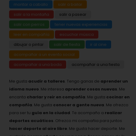
montar a caballo
salir a bailar
salir a la montaña
salir a pasear
salir con perros
tener nuevas experiencias
leer en compañía
escuchar música
dibujar o pintar
salir de fiesta
ir al cine
acompañar a un evento social
acompañar a una boda
acompañar a una fiesta
Me gusta
acudir a talleres
. Tengo ganas de
aprender un
idioma nuevo
. Me interesa
aprender cosas nuevas
. Me
encanta
charlar y reir en compañía
. Me gusta
cocinar en
compañía
. Me gusta
conocer a gente nueva
. Me ofrezco
para ser tu
guía en la ciudad
. Te acompaño a
realizar
deportes acuáticos
. Ofrezco mi compañia para juntos
hacer deporte al aire libre
. Me gusta hacer deporte. Me