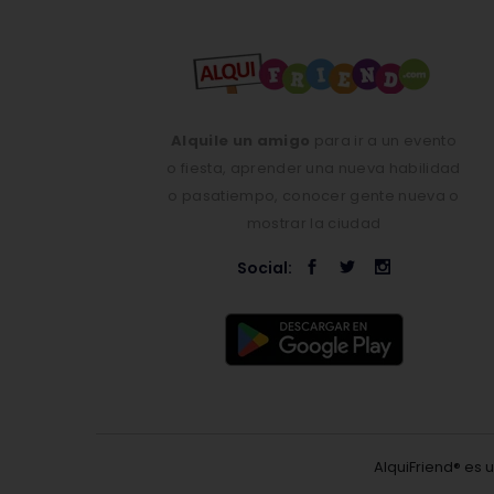
Alquile un amigo
para ir a un evento
o fiesta, aprender una nueva habilidad
o pasatiempo, conocer gente nueva o
mostrar la ciudad
Social:
AlquiFriend® es 