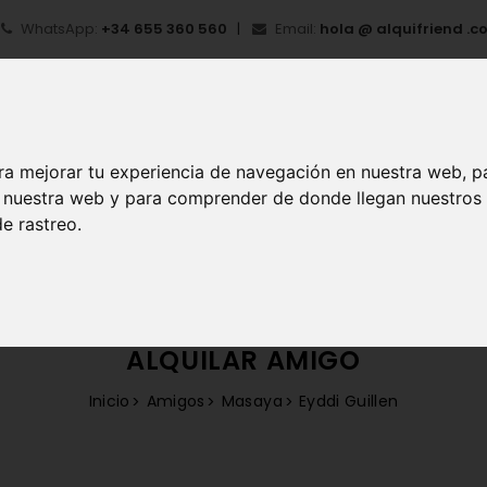
WhatsApp:
+34 655 360 560
Email:
hola @ alquifriend .c
ra mejorar tu experiencia de navegación en nuestra web, p
en nuestra web y para comprender de donde llegan nuestros
e rastreo.
IO
¿QUÉ ES ALQUIFRIEND?
MI CUENTA
REGIS
ALQUILAR AMIGO
Inicio
Amigos
Masaya
Eyddi Guillen