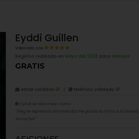
Eyddi Guillen
Valorado con
Registro realizado en
Mayo del 2026
para
Masaya
GRATIS
email validado
|
teléfono validado
Eyddi se describe como:
"Alegre expresiva introversita me gusta la m?sica la litera
escuchar"
AFICIONES