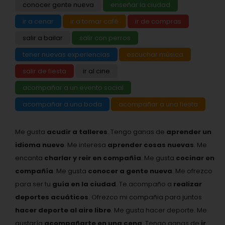
conocer gente nueva
enseñar la ciudad
ir a cenar
ir a tomar café
ir de compras
salir a bailar
salir con perros
tener nuevas experiencias
escuchar música
salir de fiesta
ir al cine
acompañar a un evento social
acompañar a una boda
acompañar a una fiesta
Me gusta
acudir a talleres
. Tengo ganas de
aprender un
idioma nuevo
. Me interesa
aprender cosas nuevas
. Me
encanta
charlar y reir en compañía
. Me gusta
cocinar en
compañía
. Me gusta
conocer a gente nueva
. Me ofrezco
para ser tu
guía en la ciudad
. Te acompaño a
realizar
deportes acuáticos
. Ofrezco mi compañia para juntos
hacer deporte al aire libre
. Me gusta hacer deporte. Me
gustaría
acompañarte en una cena
. Tengo ganas de
ir