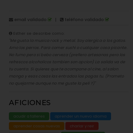
email validado
|
teléfono validado
Esther se describe como:
"Me gusta la musica rock y metal. Soy alergica a los gatos.
Amo los perros. Para comer sushi o cualquier cosa picante.
No fumo pero si bebo cerveza (prefiero artesanas pero los
refrescos alcoholicos tambien son opcion) La salida va de
tu cuenta. Si quieres que te acompane al cine, al salon
manga y esas cosas las entradas las pagas tu. (Prometo
no quejarme aunque no me guste la peli ?)"
AFICIONES
acudir a talleres
aprender un nuevo idioma
aprender cosas nuevas
charlar y reir