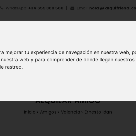
WhatsApp:
+34 655 360 560
Email:
hola @ alquifriend .c
ra mejorar tu experiencia de navegación en nuestra web, p
en nuestra web y para comprender de donde llegan nuestros
IO
¿QUÉ ES ALQUIFRIEND?
MI CUENTA
REGIS
e rastreo.
ALQUILAR AMIGO
Inicio
Amigos
Valencia
Ernesto Idan