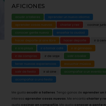
AFICIONES
acudir a talleres
aprender un nuevo idioma
aprender cosas nuevas
charlar y reir
cocinar junt
conocer gente nueva
enseñar la ciudad
hacer deporte al aire libre
hacer deporte
ir a cen
ir a la playa
ir a tomar café
ir al gimnasio
ir de compras
ir de viaje
salir a bailar
tener nuevas experiencias
escuchar música
salir de fiesta
ir al cine
acompañar a un evento so
acompañar a una fiesta
Me gusta
acudir a talleres
. Tengo ganas de
aprender un 
interesa
aprender cosas nuevas
. Me encanta
charlar y r
gusta
cocinar en compañía
. Me gusta
conocer a gente 