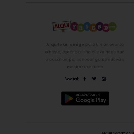
Alquile un amigo
para ir a un evento
o fiesta, aprender una nueva habilidad
o pasatiempo, conocer gente nueva o
mostrar la ciudad
Social:
AlquiFriend® es 