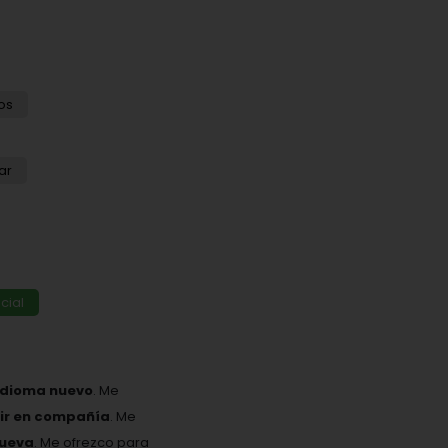
os
ar
cial
idioma nuevo
. Me
eir en compañía
. Me
nueva
. Me ofrezco para