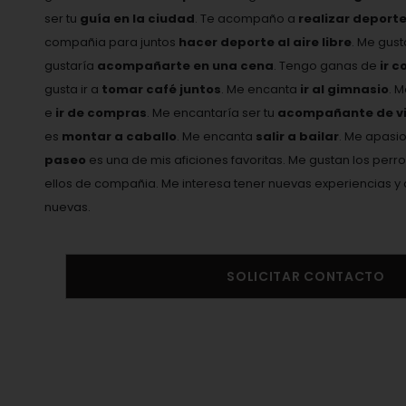
ser tu
guía en la ciudad
. Te acompaño a
realizar deport
compañia para juntos
hacer deporte al aire libre
. Me gus
gustaría
acompañarte en una cena
. Tengo ganas de
ir c
gusta ir a
tomar café juntos
. Me encanta
ir al gimnasio
. 
e
ir de compras
. Me encantaría ser tu
acompañante de vi
es
montar a caballo
. Me encanta
salir a bailar
. Me apasi
paseo
es una de mis aficiones favoritas. Me gustan los perro
ellos de compañia. Me interesa tener nuevas experiencias
nuevas.
SOLICITAR CONTACTO