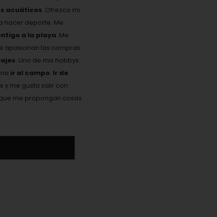
es acuáticos
. Ofrezco mi
ta hacer deporte. Me
ontigo a la playa
. Me
Me apasionan las compras
ajes
. Uno de mis hobbys
ona
ir al campo
.
Ir de
s y me gusta salir con
 y que me propongan cosas