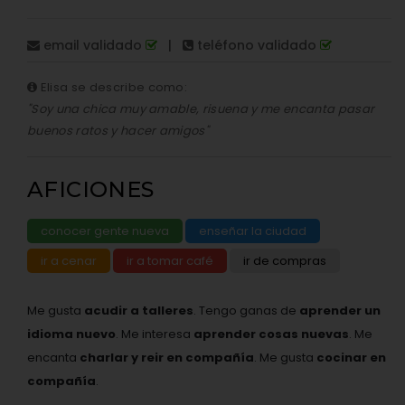
email validado
|
teléfono validado
Elisa se describe como:
"Soy una chica muy amable, risuena y me encanta pasar
buenos ratos y hacer amigos"
AFICIONES
conocer gente nueva
enseñar la ciudad
ir a cenar
ir a tomar café
ir de compras
Me gusta
acudir a talleres
. Tengo ganas de
aprender un
idioma nuevo
. Me interesa
aprender cosas nuevas
. Me
encanta
charlar y reir en compañía
. Me gusta
cocinar en
compañía
.