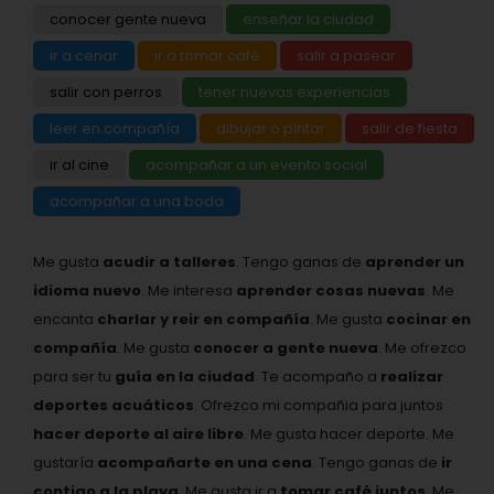
conocer gente nueva
enseñar la ciudad
ir a cenar
ir a tomar café
salir a pasear
salir con perros
tener nuevas experiencias
leer en compañía
dibujar o pintar
salir de fiesta
ir al cine
acompañar a un evento social
acompañar a una boda
Me gusta
acudir a talleres
. Tengo ganas de
aprender un
idioma nuevo
. Me interesa
aprender cosas nuevas
. Me
encanta
charlar y reir en compañía
. Me gusta
cocinar en
compañía
. Me gusta
conocer a gente nueva
. Me ofrezco
para ser tu
guía en la ciudad
. Te acompaño a
realizar
deportes acuáticos
. Ofrezco mi compañia para juntos
hacer deporte al aire libre
. Me gusta hacer deporte. Me
gustaría
acompañarte en una cena
. Tengo ganas de
ir
contigo a la playa
. Me gusta ir a
tomar café juntos
. Me