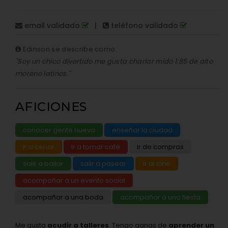
email validado
|
teléfono validado
Edinson se describe como:
"Soy un chico divertido me gusta charlar mido 1:85 de alto
moreno latinos."
AFICIONES
conocer gente nueva
enseñar la ciudad
ir a cenar
ir a tomar café
ir de compras
salir a bailar
salir a pasear
ir al cine
acompañar a un evento social
acompañar a una boda
acompañar a una fiesta
Me gusta
acudir a talleres
. Tengo ganas de
aprender un