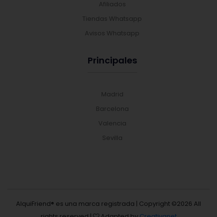
Afiliados
Tiendas Whatsapp
Avisos Whatsapp
Principales
Madrid
Barcelona
Valencia
Sevilla
AlquiFriend® es una marca registrada | Copyright ©
2026 All
rights reserved |
Adapted by
Creativanet