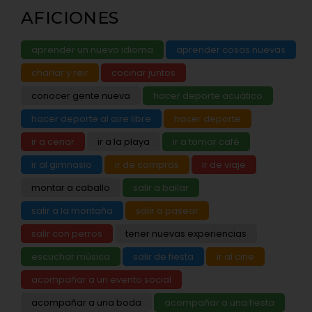
AFICIONES
aprender un nuevo idioma
aprender cosas nuevas
charlar y reir
cocinar juntos
conocer gente nueva
hacer deporte acuático
hacer deporte al aire libre
hacer deporte
ir a cenar
ir a la playa
ir a tomar café
ir al gimnasio
ir de compras
ir de viaje
montar a caballo
salir a bailar
salir a la montaña
salir a pasear
salir con perros
tener nuevas experiencias
escuchar música
salir de fiesta
ir al cine
acompañar a un evento social
acompañar a una boda
acompañar a una fiesta