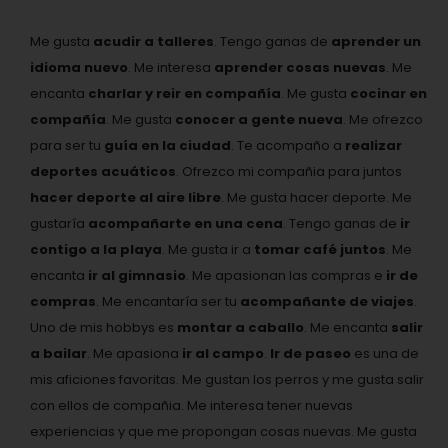
Me gusta
acudir a talleres
. Tengo ganas de
aprender un
idioma nuevo
. Me interesa
aprender cosas nuevas
. Me
encanta
charlar y reir en compañía
. Me gusta
cocinar en
compañía
. Me gusta
conocer a gente nueva
. Me ofrezco
para ser tu
guía en la ciudad
. Te acompaño a
realizar
deportes acuáticos
. Ofrezco mi compañia para juntos
hacer deporte al aire libre
. Me gusta hacer deporte. Me
gustaría
acompañarte en una cena
. Tengo ganas de
ir
contigo a la playa
. Me gusta ir a
tomar café juntos
. Me
encanta
ir al gimnasio
. Me apasionan las compras e
ir de
compras
. Me encantaría ser tu
acompañante de viajes
.
Uno de mis hobbys es
montar a caballo
. Me encanta
salir
a bailar
. Me apasiona
ir al campo
.
Ir de paseo
es una de
mis aficiones favoritas. Me gustan los perros y me gusta salir
con ellos de compañia. Me interesa tener nuevas
experiencias y que me propongan cosas nuevas. Me gusta