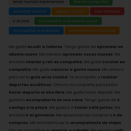
tener nuevas experiencias
leer en compañía
escuchar música
dibujar o pintar
salir de fiesta
ir al cine
acompañar a un evento social
acompañar a una boda
acompañar a una fiesta
Me gusta
acudir a talleres
. Tengo ganas de
aprender un
idioma nuevo
. Me interesa
aprender cosas nuevas
. Me
encanta
charlar y reir en compañía
. Me gusta
cocinar en
compañía
. Me gusta
conocer a gente nueva
. Me ofrezco
para ser tu
guía en la ciudad
. Te acompaño a
realizar
deportes acuáticos
. Ofrezco mi compañia para juntos
hacer deporte al aire libre
. Me gusta hacer deporte. Me
gustaría
acompañarte en una cena
. Tengo ganas de
ir
contigo a la playa
. Me gusta ir a
tomar café juntos
. Me
encanta
ir al gimnasio
. Me apasionan las compras e
ir de
compras
. Me encantaría ser tu
acompañante de viajes
.
Uno de mis hobbys es
montar a caballo
. Me encanta
salir