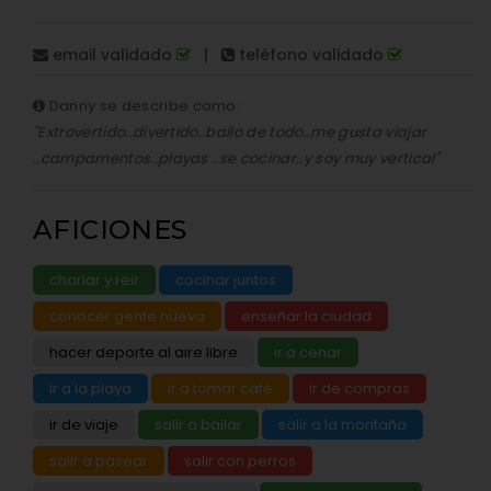
email validado
|
teléfono validado
Danny se describe como:
"Extrovertido..divertido..bailo de todo..me gusta viajar
..campamentos..playas ..se cocinar..y soy muy vertical"
AFICIONES
charlar y reir
cocinar juntos
conocer gente nueva
enseñar la ciudad
hacer deporte al aire libre
ir a cenar
ir a la playa
ir a tomar café
ir de compras
ir de viaje
salir a bailar
salir a la montaña
salir a pasear
salir con perros