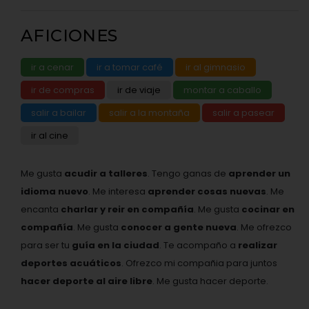
AFICIONES
ir a cenar
ir a tomar café
ir al gimnasio
ir de compras
ir de viaje
montar a caballo
salir a bailar
salir a la montaña
salir a pasear
ir al cine
Me gusta
acudir a talleres
. Tengo ganas de
aprender un
idioma nuevo
. Me interesa
aprender cosas nuevas
. Me
encanta
charlar y reir en compañía
. Me gusta
cocinar en
compañía
. Me gusta
conocer a gente nueva
. Me ofrezco
para ser tu
guía en la ciudad
. Te acompaño a
realizar
deportes acuáticos
. Ofrezco mi compañia para juntos
hacer deporte al aire libre
. Me gusta hacer deporte.