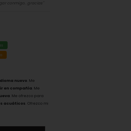
gar conmigo.. gracias"
as
da
idioma nuevo
. Me
eir en compañía
. Me
nueva
. Me ofrezco para
es acuáticos
. Ofrezco mi