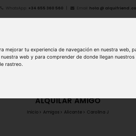
WhatsApp:
+34 655 360 560
Email:
hola @ alquifriend .c
ra mejorar tu experiencia de navegación en nuestra web, p
en nuestra web y para comprender de donde llegan nuestros
e rastreo.
IO
¿QUÉ ES ALQUIFRIEND?
MI CUENTA
REGIS
ALQUILAR AMIGO
Inicio
Amigos
Alicante
Carolina J