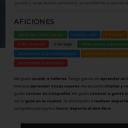
quedar y tener buena compañía, no escribirme si queréis li
AFICIONES
aprender cosas nuevas
charlar y reir
ir a cenar
ir de compras
ir de viaje
tener nuevas experienci
acompañar a un evento social
acompañar a una bo
acompañar a una fiesta
Me gusta
acudir a talleres
. Tengo ganas de
aprender un 
interesa
aprender cosas nuevas
. Me encanta
charlar y r
gusta
cocinar en compañía
. Me gusta
conocer a gente 
ser tu
guía en la ciudad
. Te acompaño a
realizar deport
compañia para juntos
hacer deporte al aire libre
.