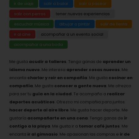
ir de viaje
salir a bailar
salir a pasear
salir con perros
tener nuevas experiencias
escuchar música
dibujar o pintar
salir de fiesta
ir al cine
acompañar a un evento social
acompañar a una boda
Me gusta
acudir a talleres
. Tengo ganas de
aprender un
idioma nuevo
. Me interesa
aprender cosas nuevas
. Me
encanta
charlar y reir en compañía
. Me gusta
cocinar en
compañía
. Me gusta
conocer a gente nueva
. Me ofrezco
para ser tu
guía en la ciudad
. Te acompaño a
realizar
deportes acuáticos
. Ofrezco mi compañia para juntos
hacer deporte al aire libre
. Me gusta hacer deporte. Me
gustaría
acompañarte en una cena
. Tengo ganas de
ir
contigo a la playa
. Me gusta ir a
tomar café juntos
. Me
encanta
ir al gimnasio
. Me apasionan las compras e
ir de