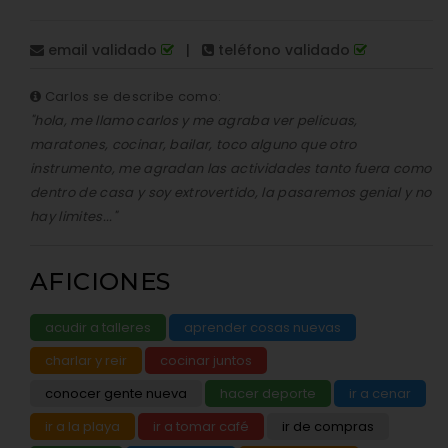
email validado
|
teléfono validado
Carlos se describe como:
"hola, me llamo carlos y me agraba ver pelicuas,
maratones, cocinar, bailar, toco alguno que otro
instrumento, me agradan las actividades tanto fuera como
dentro de casa y soy extrovertido, la pasaremos genial y no
hay limites..."
AFICIONES
acudir a talleres
aprender cosas nuevas
charlar y reir
cocinar juntos
conocer gente nueva
hacer deporte
ir a cenar
ir a la playa
ir a tomar café
ir de compras