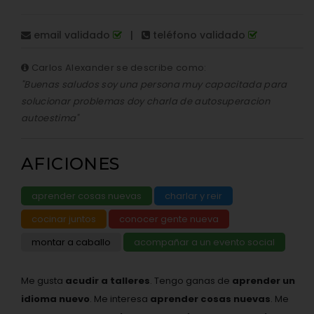
email validado
|
teléfono validado
Carlos Alexander se describe como:
"Buenas saludos soy una persona muy capacitada para
solucionar problemas doy charla de autosuperacion
autoestima"
AFICIONES
aprender cosas nuevas
charlar y reir
cocinar juntos
conocer gente nueva
montar a caballo
acompañar a un evento social
Me gusta
acudir a talleres
. Tengo ganas de
aprender un
idioma nuevo
. Me interesa
aprender cosas nuevas
. Me