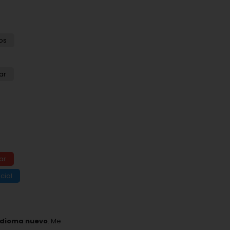
os
ar
ar
cial
idioma nuevo
. Me