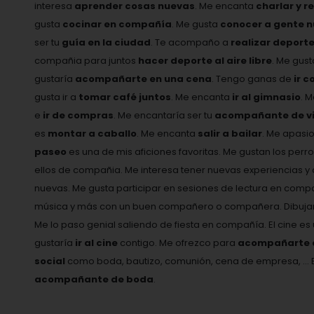
interesa
aprender cosas nuevas
. Me encanta
charlar y r
gusta
cocinar en compañía
. Me gusta
conocer a gente 
ser tu
guía en la ciudad
. Te acompaño a
realizar deport
compañia para juntos
hacer deporte al aire libre
. Me gus
gustaría
acompañarte en una cena
. Tengo ganas de
ir c
gusta ir a
tomar café juntos
. Me encanta
ir al gimnasio
. 
e
ir de compras
. Me encantaría ser tu
acompañante de vi
es
montar a caballo
. Me encanta
salir a bailar
. Me apasi
paseo
es una de mis aficiones favoritas. Me gustan los perro
ellos de compañia. Me interesa tener nuevas experiencias
nuevas. Me gusta participar en sesiones de lectura en comp
música y más con un buen compañero o compañera. Dibujar 
Me lo paso genial saliendo de fiesta en compañía. El cine e
gustaría
ir al cine
contigo. Me ofrezco para
acompañarte a 
social
como boda, bautizo, comunión, cena de empresa, ... 
acompañante de boda
.