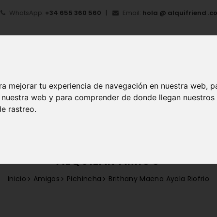
WhatsApp:
+34 655 360 560
Email:
hola @ alquifriend .c
ra mejorar tu experiencia de navegación en nuestra web, p
en nuestra web y para comprender de donde llegan nuestros
IO
¿QUÉ ES ALQUIFRIEND?
MI CUENTA
REGIS
e rastreo.
ALQUILAR AMIGO
Inicio
Amigos
Pichincha
Brithany Maena Ayala Riofrio