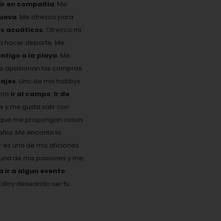
eir en compañía
. Me
nueva
. Me ofrezco para
es acuáticos
. Ofrezco mi
ta hacer deporte. Me
ontigo a la playa
. Me
Me apasionan las compras
ajes
. Uno de mis hobbys
ona
ir al campo
.
Ir de
s y me gusta salir con
 y que me propongan cosas
añia. Me encanta la
es una de mis aficiones.
s una de mis pasiones y me
ir a algun evento
Estoy deseando ser tu