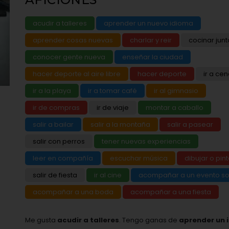
acudir a talleres
aprender un nuevo idioma
aprender cosas nuevas
charlar y reir
cocinar junt
conocer gente nueva
enseñar la ciudad
hacer deporte al aire libre
hacer deporte
ir a cen
ir a la playa
ir a tomar café
ir al gimnasio
ir de compras
ir de viaje
montar a caballo
salir a bailar
salir a la montaña
salir a pasear
salir con perros
tener nuevas experiencias
leer en compañía
escuchar música
dibujar o pint
salir de fiesta
ir al cine
acompañar a un evento so
acompañar a una boda
acompañar a una fiesta
Me gusta
acudir a talleres
. Tengo ganas de
aprender un 