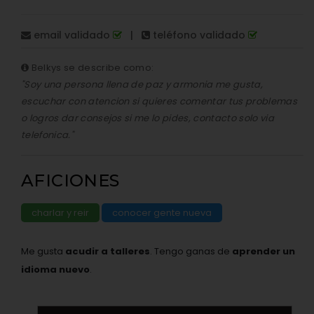
email validado
|
teléfono validado
Belkys se describe como:
"Soy una persona llena de paz y armonia me gusta,
escuchar con atencion si quieres comentar tus problemas
o logros dar consejos si me lo pides, contacto solo via
telefonica."
AFICIONES
charlar y reir
conocer gente nueva
Me gusta
acudir a talleres
. Tengo ganas de
aprender un
idioma nuevo
.