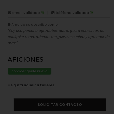
email validado
|
teléfono validado
Arnaldo se describe como:
"Soy una persona agradable, que le gusta conversar, de
cualquier tema. ademas me gusta escuchar y aprender de
otros"
AFICIONES
conocer gente nueva
Me gusta
acudir a talleres
.
SOLICITAR CONTACTO