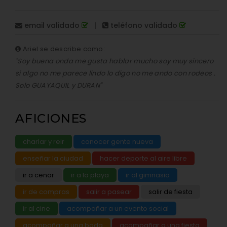
email validado
|
teléfono validado
Ariel se describe como:
"Soy buena onda me gusta hablar mucho soy muy sincero
si algo no me parece lindo lo digo no me ando con rodeos .
Solo GUAYAQUIL y DURAN"
AFICIONES
charlar y reir
conocer gente nueva
enseñar la ciudad
hacer deporte al aire libre
ir a cenar
ir a la playa
ir al gimnasio
ir de compras
salir a pasear
salir de fiesta
ir al cine
acompañar a un evento social
acompañar a una boda
acompañar a una fiesta