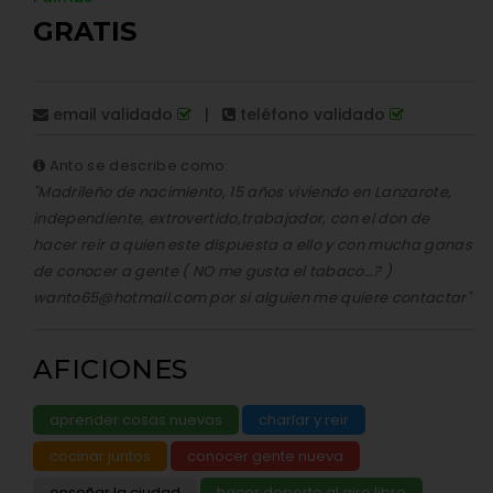
GRATIS
email validado
|
teléfono validado
Anto se describe como:
"Madrileño de nacimiento, 15 años viviendo en Lanzarote,
independiente, extrovertido,trabajador, con el don de
hacer reir a quien este dispuesta a ello y con mucha ganas
de conocer a gente ( NO me gusta el tabaco…? )
wanto65@hotmail.com por si alguien me quiere contactar"
AFICIONES
aprender cosas nuevas
charlar y reir
cocinar juntos
conocer gente nueva
enseñar la ciudad
hacer deporte al aire libre