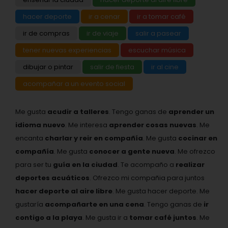
hacer deporte
ir a cenar
ir a tomar café
ir de compras
ir de viaje
salir a pasear
tener nuevas experiencias
escuchar música
dibujar o pintar
salir de fiesta
ir al cine
acompañar a un evento social
Me gusta
acudir a talleres
. Tengo ganas de
aprender un
idioma nuevo
. Me interesa
aprender cosas nuevas
. Me
encanta
charlar y reir en compañía
. Me gusta
cocinar en
compañía
. Me gusta
conocer a gente nueva
. Me ofrezco
para ser tu
guía en la ciudad
. Te acompaño a
realizar
deportes acuáticos
. Ofrezco mi compañia para juntos
hacer deporte al aire libre
. Me gusta hacer deporte. Me
gustaría
acompañarte en una cena
. Tengo ganas de
ir
contigo a la playa
. Me gusta ir a
tomar café juntos
. Me