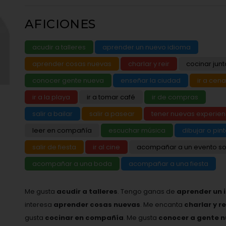
AFICIONES
acudir a talleres
aprender un nuevo idioma
aprender cosas nuevas
charlar y reir
cocinar junt
conocer gente nueva
enseñar la ciudad
ir a cena
ir a la playa
ir a tomar café
ir de compras
salir a bailar
salir a pasear
tener nuevas experien
leer en compañía
escuchar música
dibujar o pint
salir de fiesta
ir al cine
acompañar a un evento so
acompañar a una boda
acompañar a una fiesta
Me gusta
acudir a talleres
. Tengo ganas de
aprender un 
interesa
aprender cosas nuevas
. Me encanta
charlar y r
gusta
cocinar en compañía
. Me gusta
conocer a gente 