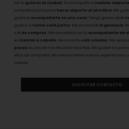
ser tu
guía en la ciudad
. Te acompaño a
realizar deport
compañia para juntos
hacer deporte al aire libre
. Me gus
gustaría
acompañarte en una cena
. Tengo ganas de
ir c
gusta ir a
tomar café juntos
. Me encanta
ir al gimnasio
. 
e
ir de compras
. Me encantaría ser tu
acompañante de vi
es
montar a caballo
. Me encanta
salir a bailar
. Me apasi
paseo
es una de mis aficiones favoritas. Me gustan los perro
ellos de compañia. Me interesa tener nuevas experiencias
nuevas.
SOLICITAR CONTACTO