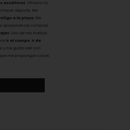
es acuáticos
. Ofrezco mi
ta hacer deporte. Me
ontigo a la playa
. Me
Me apasionan las compras
ajes
. Uno de mis hobbys
ona
ir al campo
.
Ir de
s y me gusta salir con
 y que me propongan cosas