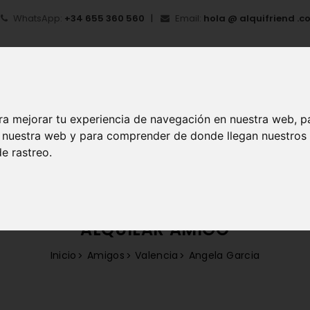
WhatsApp:
+34 655 360 560
Email:
hola @ alquifriend .c
ra mejorar tu experiencia de navegación en nuestra web, p
en nuestra web y para comprender de donde llegan nuestros
IO
¿QUÉ ES ALQUIFRIEND?
MI CUENTA
REGIS
e rastreo.
ALQUILAR AMIGO
Inicio
Amigos
Valencia
Angela Garcia