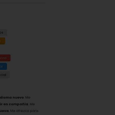
os
r
cias
ar
cial
idioma nuevo
. Me
eir en compañía
. Me
nueva
. Me ofrezco para