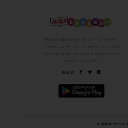
Alquile un amigo
para ir a un evento
o fiesta, aprender una nueva habilidad
o pasatiempo, conocer gente nueva o
mostrar la ciudad
Social:
AlquiFriend® es 