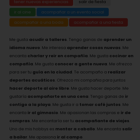
tener nuevas experiencias
salir de fiesta
ir al cine
acompañar a un evento social
acompañar a una boda
acompañar a una fiesta
Me gusta
acudir a talleres
. Tengo ganas de
aprender un
idioma nuevo
. Me interesa
aprender cosas nuevas
. Me
encanta
charlar y reir en compañía
. Me gusta
cocinar en
compañía
. Me gusta
conocer a gente nueva
. Me ofrezco
para ser tu
guía en la ciudad
. Te acompaño a
realizar
deportes acuáticos
. Ofrezco mi compañia para juntos
hacer deporte al aire libre
. Me gusta hacer deporte. Me
gustaría
acompañarte en una cena
. Tengo ganas de
ir
contigo a la playa
. Me gusta ir a
tomar café juntos
. Me
encanta
ir al gimnasio
. Me apasionan las compras e
ir de
compras
. Me encantaría ser tu
acompañante de viajes
.
Uno de mis hobbys es
montar a caballo
. Me encanta
salir
a bailar
. Me apasiona
ir al campo
.