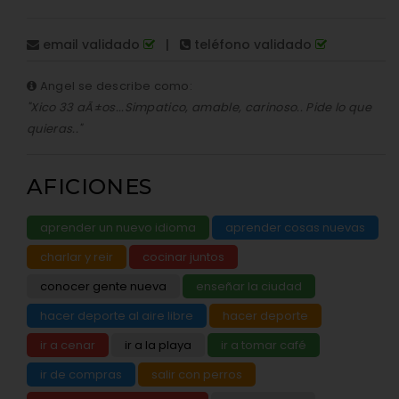
email validado
|
teléfono validado
Angel se describe como:
"Xico 33 aÃ±os...Simpatico, amable, carinoso.. Pide lo que
quieras.."
AFICIONES
aprender un nuevo idioma
aprender cosas nuevas
charlar y reir
cocinar juntos
conocer gente nueva
enseñar la ciudad
hacer deporte al aire libre
hacer deporte
ir a cenar
ir a la playa
ir a tomar café
ir de compras
salir con perros