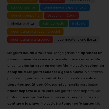
salir con perros
tener nuevas experiencias
leer en compañía
escuchar música
dibujar o pintar
salir de fiesta
ir al cine
acompañar a un evento social
acompañar a una boda
acompañar a una fiesta
Me gusta
acudir a talleres
. Tengo ganas de
aprender un
idioma nuevo
. Me interesa
aprender cosas nuevas
. Me
encanta
charlar y reir en compañía
. Me gusta
cocinar en
compañía
. Me gusta
conocer a gente nueva
. Me ofrezco
para ser tu
guía en la ciudad
. Te acompaño a
realizar
deportes acuáticos
. Ofrezco mi compañia para juntos
hacer deporte al aire libre
. Me gusta hacer deporte. Me
gustaría
acompañarte en una cena
. Tengo ganas de
ir
contigo a la playa
. Me gusta ir a
tomar café juntos
. Me