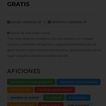
GRATIS
email validado
|
teléfono validado
Anahi se describe como:
"Soy muy directa, honesta y no me andare con rodeos
cuando consultes mi opinion, tengo personalidad de un
gato oscuro. pero conocerme un poco, quizas pueda ser tu
lugar seguro cuando necesites ayuda"
AFICIONES
aprender un nuevo idioma
aprender cosas nuevas
charlar y reir
conocer gente nueva
enseñar la ciudad
ir a cenar
ir a la playa
ir a tomar café
salir a bailar
salir a pasear