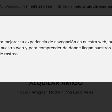
WhatsApp:
+34 655 360 560
Email:
hola @ alquifriend .c
ra mejorar tu experiencia de navegación en nuestra web, p
en nuestra web y para comprender de donde llegan nuestros
IO
¿QUÉ ES ALQUIFRIEND?
MI CUENTA
REGIS
e rastreo.
ALQUILAR AMIGO
Inicio
Amigos
Madrid
Ana Lucia Velez