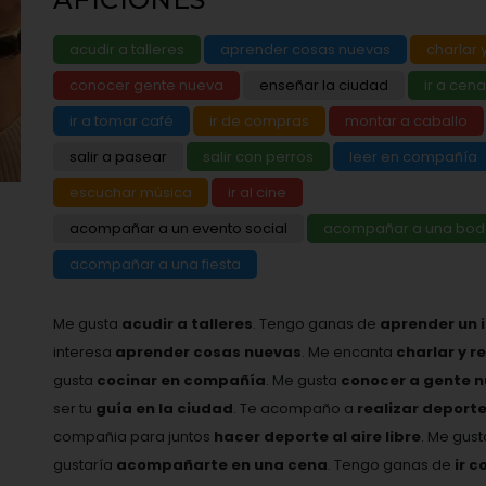
acudir a talleres
aprender cosas nuevas
charlar y
conocer gente nueva
enseñar la ciudad
ir a cena
ir a tomar café
ir de compras
montar a caballo
salir a pasear
salir con perros
leer en compañía
escuchar música
ir al cine
acompañar a un evento social
acompañar a una bo
acompañar a una fiesta
Me gusta
acudir a talleres
. Tengo ganas de
aprender un 
interesa
aprender cosas nuevas
. Me encanta
charlar y r
gusta
cocinar en compañía
. Me gusta
conocer a gente 
ser tu
guía en la ciudad
. Te acompaño a
realizar deport
compañia para juntos
hacer deporte al aire libre
. Me gus
gustaría
acompañarte en una cena
. Tengo ganas de
ir c